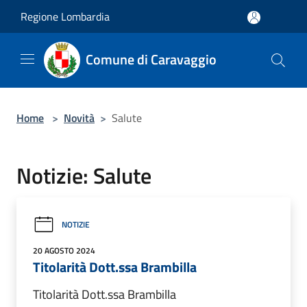
Salta al contenuto principale
Regione Lombardia
Comune di Caravaggio
Home
>
Novità
>
Salute
Notizie: Salute
NOTIZIE
20 AGOSTO 2024
Titolarità Dott.ssa Brambilla
Titolarità Dott.ssa Brambilla