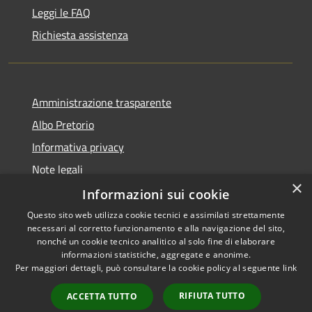
Leggi le FAQ
Richiesta assistenza
Amministrazione trasparente
Albo Pretorio
Informativa privacy
Note legali
×
Dichiarazione di accessibilità
Informazioni sui cookie
Questo sito web utilizza cookie tecnici e assimilati strettamente
necessari al corretto funzionamento e alla navigazione del sito,
nonché un cookie tecnico analitico al solo fine di elaborare
informazioni statistiche, aggregate e anonime.
RSS
Copyright © 2026 • Comune di
Per maggiori dettagli, può consultare la cookie policy al seguente
link
Accessibilità
Caravaggio • Powered by
Privacy
Municipium
Accesso
•
RIFIUTA TUTTO
ACCETTA TUTTO
Cookie