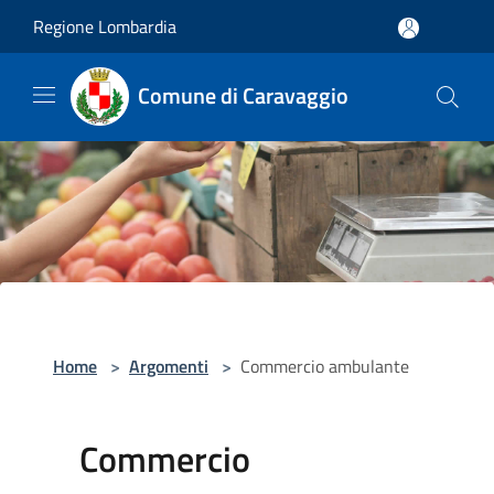
Salta al contenuto principale
Regione Lombardia
Comune di Caravaggio
Home
>
Argomenti
>
Commercio ambulante
Commercio