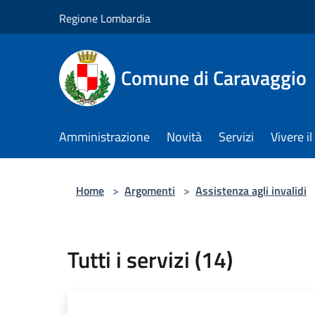
Salta al contenuto principale
Regione Lombardia
Comune di Caravaggio
Amministrazione
Novità
Servizi
Vivere 
Home
>
Argomenti
>
Assistenza agli invalidi
Tutti i servizi (14)