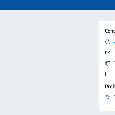
Cont
Prob