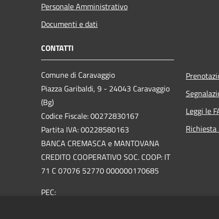
Personale Amministrativo
Documenti e dati
CONTATTI
Comune di Caravaggio
Prenotaz
Piazza Garibaldi, 9 - 24043 Caravaggio
Segnalazi
(Bg)
Leggi le 
Codice Fiscale: 00272830167
Richiesta
Partita IVA: 00228580163
BANCA CREMASCA e MANTOVANA
CREDITO COOPERATIVO SOC. COOP: IT
71 C 07076 52770 000000170685
PEC:
urp@pec.comune.caravaggio.bg.it